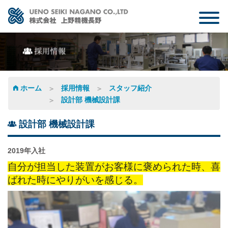
NEXT ONE
会社案内
業務内容
ホーム
採用情報
スタッフ紹介
設計部 機械設計課
製品紹介
設計部 機械設計課
採用情報
2019年入社
お知らせ
自分が担当した装置がお客様に褒められた時、喜
ばれた時にやりがいを感じる。
お問い合わせ