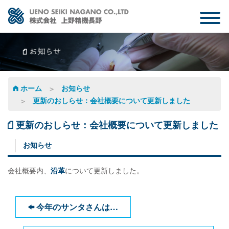
NEXT ONE
会社案内
業務内容
ホーム
お知らせ
更新のおしらせ：会社概要について更新しました
製品紹介
更新のおしらせ：会社概要について更新しました
採用情報
お知らせ
お知らせ
会社概要内、
沿革
について更新しました。
お問い合わせ
今年のサンタさんは…